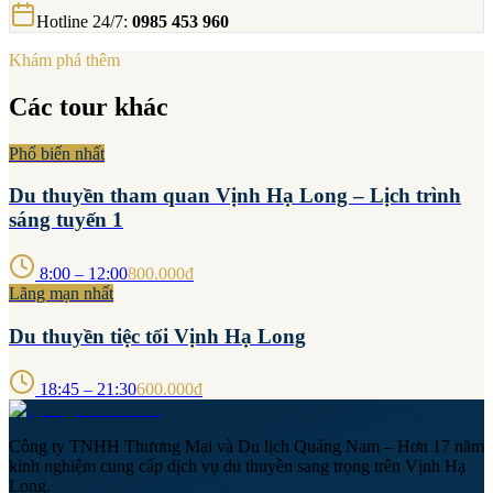
Hotline 24/7
:
0985 453 960
Khám phá thêm
Các tour khác
Phổ biến nhất
Du thuyền tham quan Vịnh Hạ Long – Lịch trình
sáng tuyến 1
8:00 – 12:00
800.000đ
Lãng mạn nhất
Du thuyền tiệc tối Vịnh Hạ Long
18:45 – 21:30
600.000đ
Công ty TNHH Thương Mại và Du lịch Quảng Nam – Hơn 17 năm
kinh nghiệm cung cấp dịch vụ du thuyền sang trọng trên Vịnh Hạ
Long.