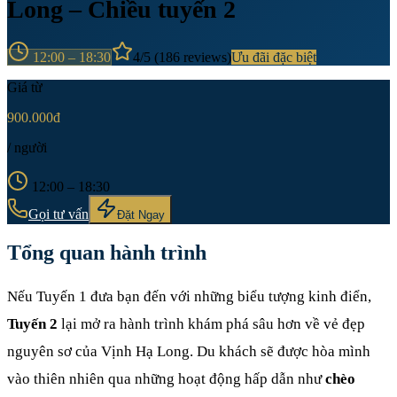
Long – Chiều tuyến 2
12:00 – 18:30
4
/5 (
186
reviews)
Ưu đãi đặc biệt
Giá từ
900.000đ
/ người
12:00 – 18:30
Gọi tư vấn
Đặt Ngay
Tổng quan hành trình
Nếu Tuyến 1 đưa bạn đến với những biểu tượng kinh điển,
Tuyến 2
lại mở ra hành trình khám phá sâu hơn về vẻ đẹp
nguyên sơ của Vịnh Hạ Long. Du khách sẽ được hòa mình
vào thiên nhiên qua những hoạt động hấp dẫn như
chèo