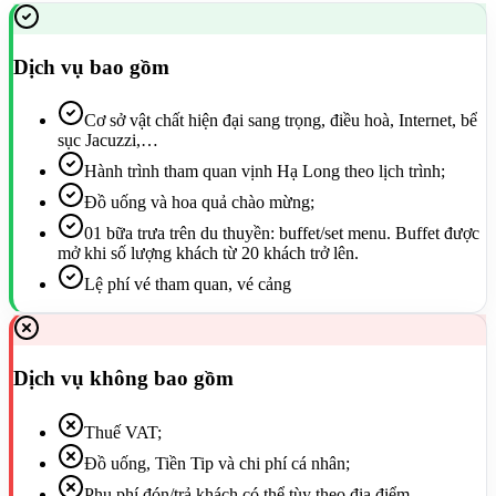
Dịch vụ bao gồm
Cơ sở vật chất hiện đại sang trọng, điều hoà, Internet, bể
sục Jacuzzi,…
Hành trình tham quan vịnh Hạ Long theo lịch trình;
Đồ uống và hoa quả chào mừng;
01 bữa trưa trên du thuyền: buffet/set menu. Buffet được
mở khi số lượng khách từ 20 khách trở lên.
Lệ phí vé tham quan, vé cảng
Dịch vụ không bao gồm
Thuế VAT;
Đồ uống, Tiền Tip và chi phí cá nhân;
Phụ phí đón/trả khách có thể tùy theo địa điểm.