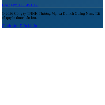
Gọi ngay: 0985 453 960
© 2026 Công ty TNHH Thương Mại và Du lịch Quảng Nam. Tất
cả quyền được bảo lưu.
Chính sách
·
Điều khoản