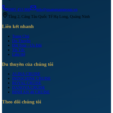
0985 453 960
info@quangnamgroup.vn
Tầng 2, Cảng Tàu Quốc Tế Hạ Long, Quảng Ninh
Liên kết nhanh
Trang Chủ
Du Thuyền
Đặt Tour - Ưu Đãi
Tin Tức
Liên Hệ
Du thuyền của chúng tôi
ALINA CRUISE
INDOCHINE CRUISE
ROYAL CRUISE
DANOVA CRUISE
BINH AN 48 CRUISE
Theo dõi chúng tôi