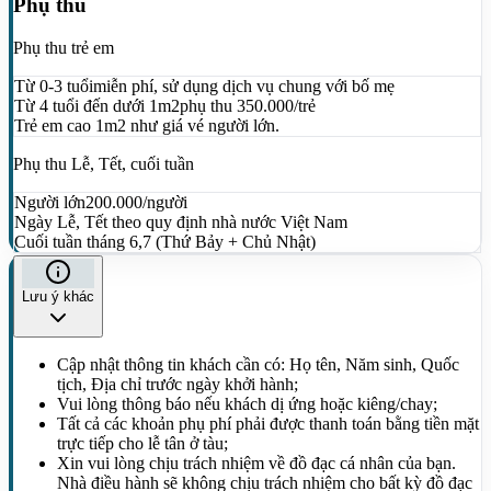
Phụ thu
Phụ thu trẻ em
Từ 0-3 tuổi
miễn phí, sử dụng dịch vụ chung với bố mẹ
Từ 4 tuổi đến dưới 1m2
phụ thu 350.000/trẻ
Trẻ em cao 1m2 như giá vé người lớn.
Phụ thu Lễ, Tết, cuối tuần
Người lớn
200.000/người
Ngày Lễ, Tết theo quy định nhà nước Việt Nam
Cuối tuần tháng 6,7 (Thứ Bảy + Chủ Nhật)
Lưu ý khác
Cập nhật thông tin khách cần có: Họ tên, Năm sinh, Quốc
tịch, Địa chỉ trước ngày khởi hành;
Vui lòng thông báo nếu khách dị ứng hoặc kiêng/chay;
Tất cả các khoản phụ phí phải được thanh toán bằng tiền mặt
trực tiếp cho lễ tân ở tàu;
Xin vui lòng chịu trách nhiệm về đồ đạc cá nhân của bạn.
Nhà điều hành sẽ không chịu trách nhiệm cho bất kỳ đồ đạc