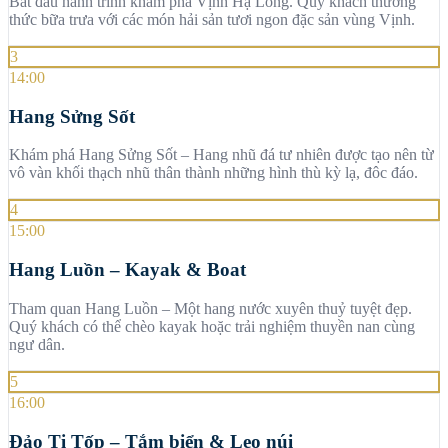
Bắt đầu hành trình khám phá Vịnh Hạ Long. Quý khách thưởng
thức bữa trưa với các món hải sản tươi ngon đặc sản vùng Vịnh.
3
14:00
Hang Sửng Sốt
Khám phá Hang Sửng Sốt – Hang nhũ đá tư nhiên được tạo nên từ
vô vàn khối thạch nhũ thân thành những hình thù kỳ lạ, đôc đáo.
4
15:00
Hang Luồn – Kayak & Boat
Tham quan Hang Luồn – Một hang nước xuyên thuỷ tuyệt đẹp.
Quý khách có thể chèo kayak hoặc trải nghiệm thuyền nan cùng
ngư dân.
5
16:00
Đảo Ti Tốp – Tắm biển & Leo núi