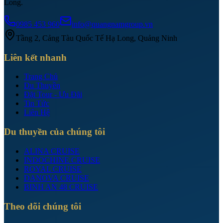
Long.
0985 453 960
info@quangnamgroup.vn
Tầng 2, Cảng Tàu Quốc Tế Hạ Long, Quảng Ninh
Liên kết nhanh
Trang Chủ
Du Thuyền
Đặt Tour - Ưu Đãi
Tin Tức
Liên Hệ
Du thuyền của chúng tôi
ALINA CRUISE
INDOCHINE CRUISE
ROYAL CRUISE
DANOVA CRUISE
BINH AN 48 CRUISE
Theo dõi chúng tôi