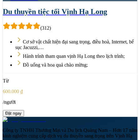
Du thuyền tiệc tối Vịnh Hạ Long
(
312
)
Cơ sở vật chất hiện đại sang trọng, điều hoà, Internet, bể
sục Jacuzzi,…
Hành trình tham quan vịnh Hạ Long theo lịch trình;
Đồ uống và hoa quả chào mừng;
Từ
600.000 ₫
/người
Đặt ngay
Công ty TNHH Thương Mại và Du lịch Quảng Nam – Hơn 17 năm
kinh nghiệm cung cấp dịch vụ du thuyền sang trọng trên Vịnh Hạ