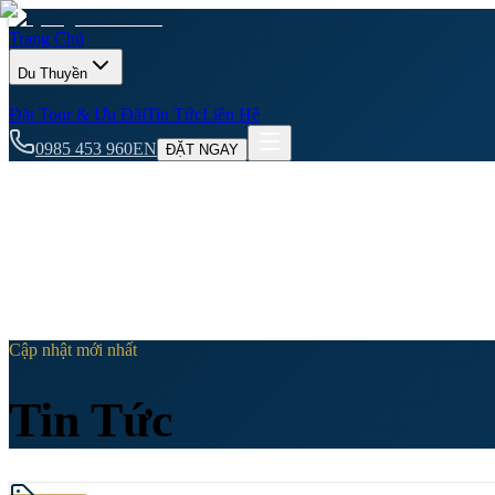
Trang Chủ
Du Thuyền
Đặt Tour & Ưu Đãi
Tin Tức
Liên Hệ
0985 453 960
EN
ĐẶT NGAY
Cập nhật mới nhất
Tin Tức