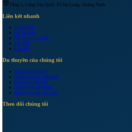
Tầng 2, Cảng Tàu Quốc Tế Hạ Long, Quảng Ninh
Liên kết nhanh
Trang Chủ
Du Thuyền
Đặt Tour - Ưu Đãi
Tin Tức
Liên Hệ
Du thuyền của chúng tôi
ALINA CRUISE
INDOCHINE CRUISE
ROYAL CRUISE
DANOVA CRUISE
BINH AN 48 CRUISE
Theo dõi chúng tôi