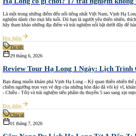
Hạ Long có gì chơi? 17 trải nghiệm không 
Là một trong những điểm đến nổi tiếng nhất Việt Nam, Vịnh Hạ Long 
nghiệm dành cho mọi lứa tuổi. Dù bạn là người yêu thiên nhiên, th
hãy tham khảo những địa điểm và trải nghiệm nổi bật dưới đây để hà
Đọc thêm
Tin tức
29 tháng 6, 2026
Review Tour Hạ Long 1 Ngày: Lịch Trình 
Bạn đang muốn khám phá Vịnh Hạ Long – Kỳ quan thiên nhiên thế giới
chiêm ngưỡng trọn vẹn vẻ đẹp của những hòn đảo đá vôi kỳ vĩ, khám p
- Chiều - Tối) và trải nghiệm siêu phẩm du thuyền 5 sao sang xịn mị
Đọc thêm
Chia sẻ
01 tháng 7, 2026