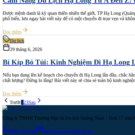
Cẩm Nang Du Lịch Hạ Long Từ A Đến Z: Đ
Được mệnh danh là kỳ quan thiên nhiên thế giới, TP Hạ Long (Quảng
phố biển, lưu ngay bài viết này để có một chuyến đi trọn vẹn và khôn
Đọc thêm
Du lịch
29 tháng 6, 2026
Bí Kíp Bỏ Túi: Kinh Nghiệm Đi Hạ Long 
Nếu bạn đang lên kế hoạch cho chuyến đi Hạ Long lần đầu, chắc hẳn 
chất lượng? Đừng lo lắng! Bài viết này sẽ chia sẻ toàn bộ kinh nghiệm
Đọc thêm
Trước
1
2
3
Sau
Công ty TNHH Thương Mại và Du lịch Quảng Nam – Hơn 17 năm kinh
0985 453 960
info@quangnamgroup.vn