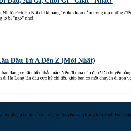
i Đâu, Ăn Gì, Chơi Gì "Chất" Nhất?
 Ninh) cách Hà Nội chỉ khoảng 160km luôn nằm trong top những điểm 
g lo bị "ngơ" nhé!
Lần Đầu Từ A Đến Z (Mới Nhất)
bạn đang có rất nhiều thắc mắc: Nên đi mùa nào đẹp? Di chuyển bằng 
 đi Hạ Long lần đầu cực kỳ chi tiết, giúp bạn có một chuyến đi trọn vẹn
 nghiệm cung cấp dịch vụ du thuyền sang trọng trên Vịnh Hạ Long