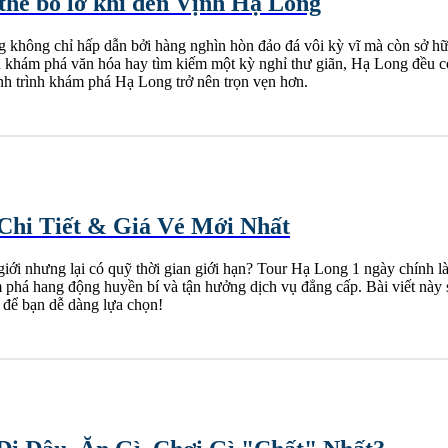
thể bỏ lỡ khi đến Vịnh Hạ Long
không chỉ hấp dẫn bởi hàng nghìn hòn đảo đá vôi kỳ vĩ mà còn sở hữu 
ích khám phá văn hóa hay tìm kiếm một kỳ nghỉ thư giãn, Hạ Long đều 
nh trình khám phá Hạ Long trở nên trọn vẹn hơn.
Chi Tiết & Giá Vé Mới Nhất
 nhưng lại có quỹ thời gian giới hạn? Tour Hạ Long 1 ngày chính là 
há hang động huyền bí và tận hưởng dịch vụ đẳng cấp. Bài viết này sẽ 
n để bạn dễ dàng lựa chọn!