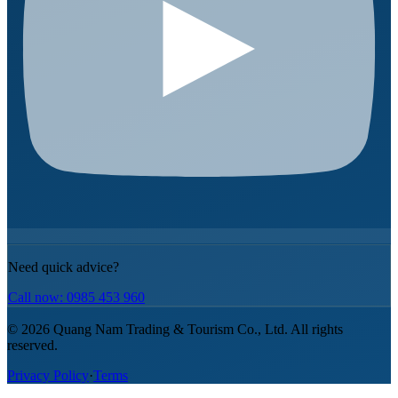
Need quick advice?
Call now: 0985 453 960
© 2026 Quang Nam Trading & Tourism Co., Ltd. All rights
reserved.
Privacy Policy
·
Terms