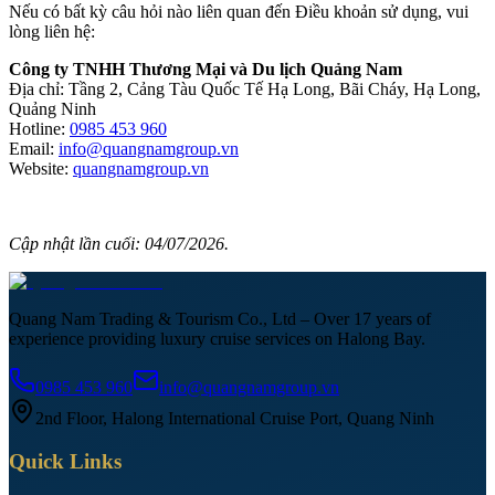
Nếu có bất kỳ câu hỏi nào liên quan đến Điều khoản sử dụng, vui
lòng liên hệ:
Công ty TNHH Thương Mại và Du lịch Quảng Nam
Địa chỉ:
Tầng 2, Cảng Tàu Quốc Tế Hạ Long, Bãi Cháy, Hạ Long,
Quảng Ninh
Hotline:
0985 453 960
Email:
info@quangnamgroup.vn
Website:
quangnamgroup.vn
Cập nhật lần cuối: 04/07/2026.
Quang Nam Trading & Tourism Co., Ltd – Over 17 years of
experience providing luxury cruise services on Halong Bay.
0985 453 960
info@quangnamgroup.vn
2nd Floor, Halong International Cruise Port, Quang Ninh
Quick Links